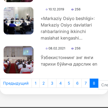
10.12.2019
256
«Markaziy Osiyo beshligi»:
Markaziy Osiyo davlatlari
rahbarlarining ikkinchi
maslahat kengashi...
08.02.2021
256
Ўзбекистоннинг энг янги
тарихи бўйича дарслик en
Предыдущий
1
2
3
4
5
6
7
8
Сл