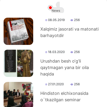
News
08.05.2019
256
Xalqimiz jasorati va matonati
barhayotdir
Akademiklar
en
18.03.2020
256
Urushdan besh o‘g‘li
qaytmagan yana bir oila
haqida
27.01.2020
256
Hindiston elchixonasida
o`tkazilgan seminar