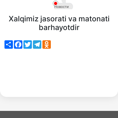
ru
Новости
Xalqimiz jasorati va matonati
barhayotdir
Share
Facebook
Twitter
Telegram
Odnoklassniki