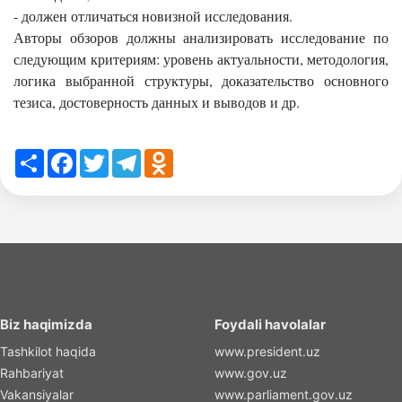
- должен отличаться новизной исследования.
Авторы обзоров должны анализировать исследование по
следующим критериям: уровень актуальности, методология,
логика выбранной структуры, доказательство основного
тезиса, достоверность данных и выводов и др.
Share
Facebook
Twitter
Telegram
Odnoklassniki
Biz haqimizda
Foydali havolalar
Tashkilot haqida
www.president.uz
Rahbariyat
www.gov.uz
Vakansiyalar
www.parliament.gov.uz